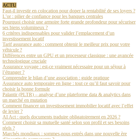
ACTU
Faut-il investir en colocation pour doper la rentabilité de ses loyers ?
L’or : pilier de confiance pour les banques centrales
Pourquoi choisir une armoire forte grande profondeur pour sécuriser
ses biens volumineux ?
6 critères indispensables pour valider l’emplacement d’un
investissement locatif
Tarif assurance auto : comment obtenir le meilleur prix pour votre
véhicule ?
Différences entre un GPU et un processeur classique : une avancée
technologique cruciale
Assurance voyage : est-ce vraiment nécessaire pour un séjour à
l’étranger ?
Comprendre le bilan d’une association : guide pratique
Assurance auto temporaire en ligne : tout ce qu’il faut savoir pour
choisir la bonne formule
Palantir (PLTR) – analyse d’une plateforme data & analytics dans
un marché en mutation
Comment financer un investissement immobilier locatif avec l’effet
de levier ?
AI Act : quels documents traduire obligatoirement en 2026 ?
Comment choisir sa mutuelle santé selon son profil et ses besoins
réels ?
Marchés mondiaux : sommes-nous entrés dans une nouvelle ère