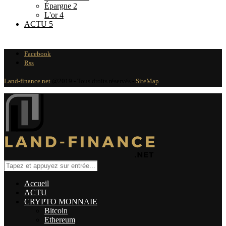
Épargne
2
L'or
4
ACTU
5
Facebook
Rss
Land-finance.net
@2019 - Tous droits réservés -
SiteMap
Accueil
ACTU
CRYPTO MONNAIE
Bitcoin
Ethereum