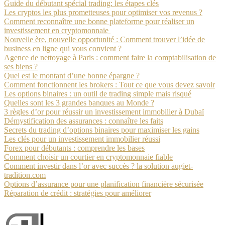
Guide du débutant spécial trading: les étapes clés
Les cryptos les plus prometteuses pour optimiser vos revenus ?
Comment reconnaître une bonne plateforme pour réaliser un
investissement en cryptomonnaie
Nouvelle ère, nouvelle opportunité : Comment trouver l’idée de
business en ligne qui vous convient ?
Agence de nettoyage à Paris : comment faire la comptabilisation de
ses biens ?
Quel est le montant d’une bonne épargne ?
Comment fonctionnent les brokers : Tout ce que vous devez savoir
Les options binaires : un outil de trading simple mais risqué
Quelles sont les 3 grandes banques au Monde ?
3 règles d’or pour réussir un investissement immobilier à Dubaï
Démystification des assurances : connaître les faits
Secrets du trading d’options binaires pour maximiser les gains
Les clés pour un investissement immobilier réussi
Forex pour débutants : comprendre les bases
Comment choisir un courtier en cryptomonnaie fiable
Comment investir dans l’or avec succès ? la solution augiet-
tradition.com
Options d’assurance pour une planification financière sécurisée
Réparation de crédit : stratégies pour améliorer