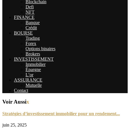
Blockchain
Defi
NFT
FINANCE
Banque
Crédit
BOURSE
Trading
Forex
Options binaires
Brokers
INVESTISSEMENT
Immobilier
Épargne
L’or
ASSURANCE
Mutuelle
Contact
Voir Aussi
x
Stratégies d’investissement immobilier pour un rendement...
juin 25, 2025