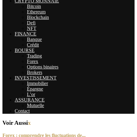
CRYPTO MONNAIE
Bitcoin
Ethereum
Blockchain
Defi
NFT
FINANCE
Banque
Crédit
BOURSE
Trading
Forex
Options binaires
Brokers
INVESTISSEMENT
Immobilier
Épargne
L’or
ASSURANCE
Mutuelle
Contact
Voir Aussi
x
Forex : comprendre les fluctuations de...