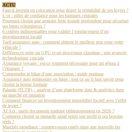
ACTU
Faut-il investir en colocation pour doper la rentabilité de ses loyers ?
L’or : pilier de confiance pour les banques centrales
Pourquoi choisir une armoire forte grande profondeur pour sécuriser
ses biens volumineux ?
6 critères indispensables pour valider l’emplacement d’un
investissement locatif
Tarif assurance auto : comment obtenir le meilleur prix pour votre
véhicule ?
Différences entre un GPU et un processeur classique : une avancée
technologique cruciale
Assurance voyage : est-ce vraiment nécessaire pour un séjour à
l’étranger ?
Comprendre le bilan d’une association : guide pratique
Assurance auto temporaire en ligne : tout ce qu’il faut savoir pour
choisir la bonne formule
Palantir (PLTR) – analyse d’une plateforme data & analytics dans
un marché en mutation
Comment financer un investissement immobilier locatif avec l’effet
de levier ?
AI Act : quels documents traduire obligatoirement en 2026 ?
Comment choisir sa mutuelle santé selon son profil et ses besoins
réels ?
Marchés mondiaux : sommes-nous entrés dans une nouvelle ère