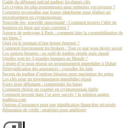
Guide du débutant spécial trading: les étapes clés
Les cryptos les plus prometteuses pour optimiser vos revenus ?
Comment reconnaître une bonne plateforme pour réaliser un
investissement en cryptomonnaie
Nouvelle ère, nouvelle opportunité : Comment trouver l’idée de
business en ligne qui vous convient ?
Agence de nettoyage à Paris : comment faire la comptabilisation de
ses biens ?
Quel est le montant d’une bonne épargne ?
Comment fonctionnent les brokers : Tout ce que vous devez savoir
Les options binaires : un outil de trading simple mais risqué
Quelles sont les 3 grandes banques au Monde ?
3 règles d’or pour réussir un investissement immobilier à Dubaï
Démystification des assurances : connaître les faits
Secrets du trading d’options binaires pour maximiser les gains
Les clés pour un investissement immobilier réussi
Forex pour débutants : comprendre les bases
Comment choisir un courtier en cryptomonnaie fiable
Comment investir dans l’or avec succès ? la solution augiet-
tradition.com
Options d’assurance pour une planification financière sécurisée
Réparation de crédit : stratégies pour améliorer