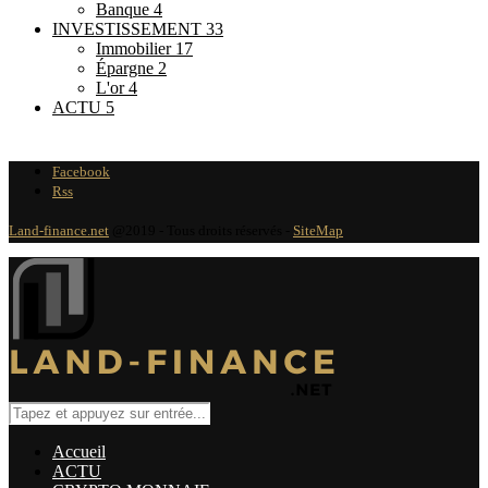
Banque
4
INVESTISSEMENT
33
Immobilier
17
Épargne
2
L'or
4
ACTU
5
Facebook
Rss
Land-finance.net
@2019 - Tous droits réservés -
SiteMap
Accueil
ACTU